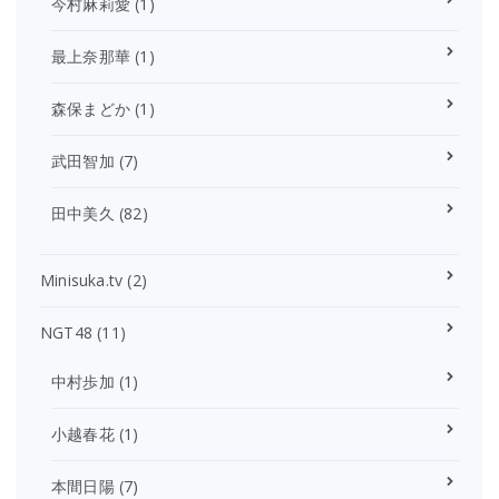
今村麻莉愛
(1)
最上奈那華
(1)
森保まどか
(1)
武田智加
(7)
田中美久
(82)
Minisuka.tv
(2)
NGT48
(11)
中村歩加
(1)
小越春花
(1)
本間日陽
(7)