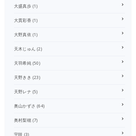
大盛真歩
(1)
大貫彩香
(1)
大野真依
(1)
天木じゅん
(2)
天羽希純
(50)
天野きき
(23)
天野レナ
(5)
奥山かずさ
(64)
奥村梨穂
(7)
宇咲
(3)