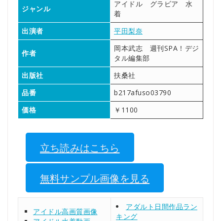
アイドル グラビア 水
ジャンル
着
出演者
平田梨奈
岡本武志 週刊SPA！デジ
作者
タル編集部
出版社
扶桑社
品番
b217afuso03790
価格
￥1100
立ち読みはこちら
無料サンプル画像を見る
アダルト日間作品ラン
アイドル高画質画像
キング