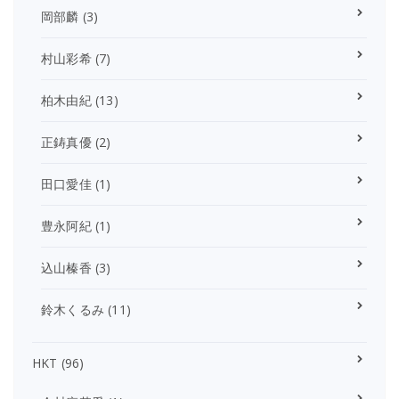
岡部麟
(3)
村山彩希
(7)
柏木由紀
(13)
正鋳真優
(2)
田口愛佳
(1)
豊永阿紀
(1)
込山榛香
(3)
鈴木くるみ
(11)
HKT
(96)