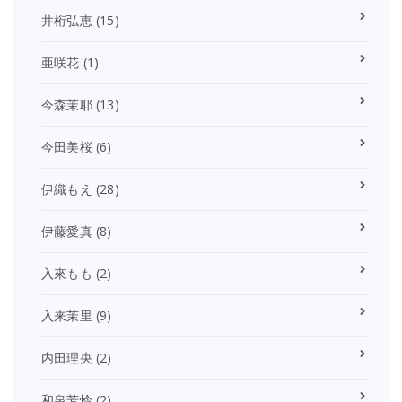
井桁弘恵
(15)
亜咲花
(1)
今森茉耶
(13)
今田美桜
(6)
伊織もえ
(28)
伊藤愛真
(8)
入來もも
(2)
入来茉里
(9)
内田理央
(2)
和泉芳怜
(2)