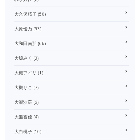
大久保桜子
(50)
大原優乃
(93)
大和田南那
(66)
大嶋みく
(3)
大槻アイリ
(1)
大槻りこ
(7)
大瀧沙羅
(6)
大熊杏優
(4)
大白桃子
(10)