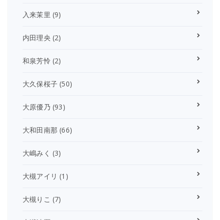
入来茉里
(9)
内田理央
(2)
和泉芳怜
(2)
大久保桜子
(50)
大原優乃
(93)
大和田南那
(66)
大嶋みく
(3)
大槻アイリ
(1)
大槻りこ
(7)