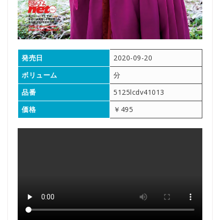
発売日
2020-09-20
ボリューム
分
品番
5125lcdv41013
価格
￥495