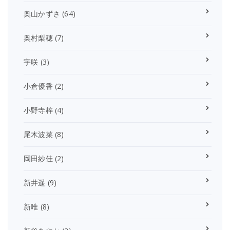
奥山かずさ
(64)
奥村梨穂
(7)
宇咲
(3)
小倉優香
(2)
小野寺梓
(4)
尾木波菜
(8)
岡田紗佳
(2)
新井遥
(9)
新唯
(8)