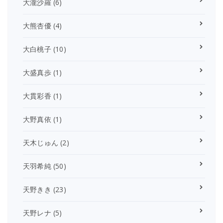
大瀧沙羅
(6)
大熊杏優
(4)
大白桃子
(10)
大盛真歩
(1)
大貫彩香
(1)
大野真依
(1)
天木じゅん
(2)
天羽希純
(50)
天野きき
(23)
天野レナ
(5)