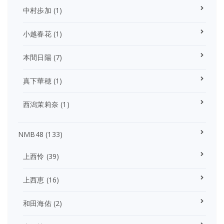
中村歩加
(1)
小越春花
(1)
本間日陽
(7)
真下華穂
(1)
西潟茉莉奈
(1)
NMB48
(133)
上西怜
(39)
上西恵
(16)
和田海佑
(2)