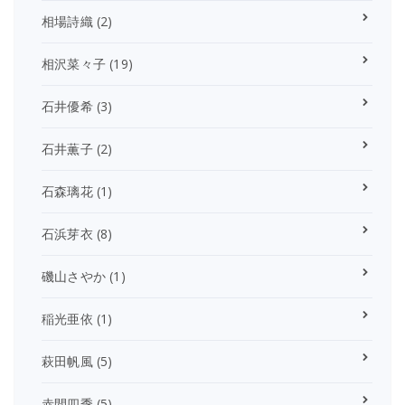
相場詩織
(2)
相沢菜々子
(19)
石井優希
(3)
石井薫子
(2)
石森璃花
(1)
石浜芽衣
(8)
磯山さやか
(1)
稲光亜依
(1)
萩田帆風
(5)
赤間四季
(5)