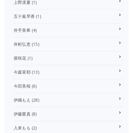
上野凛夏
(1)
五十嵐早香
(1)
井手美希
(4)
井桁弘恵
(15)
亜咲花
(1)
今森茉耶
(13)
今田美桜
(6)
伊織もえ
(28)
伊藤愛真
(8)
入來もも
(2)