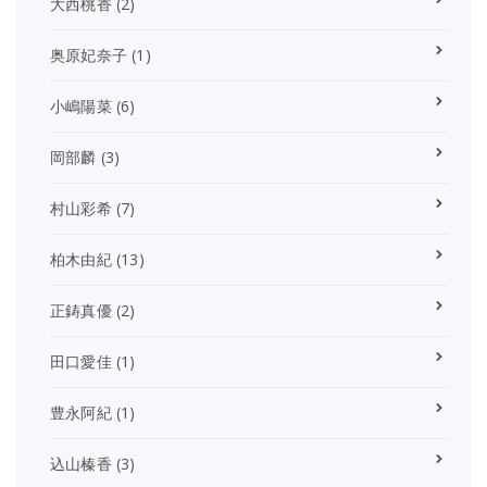
大西桃香
(2)
奥原妃奈子
(1)
小嶋陽菜
(6)
岡部麟
(3)
村山彩希
(7)
柏木由紀
(13)
正鋳真優
(2)
田口愛佳
(1)
豊永阿紀
(1)
込山榛香
(3)