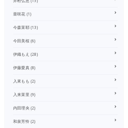
井桁弘恵
(15)
亜咲花
(1)
今森茉耶
(13)
今田美桜
(6)
伊織もえ
(28)
伊藤愛真
(8)
入來もも
(2)
入来茉里
(9)
内田理央
(2)
和泉芳怜
(2)