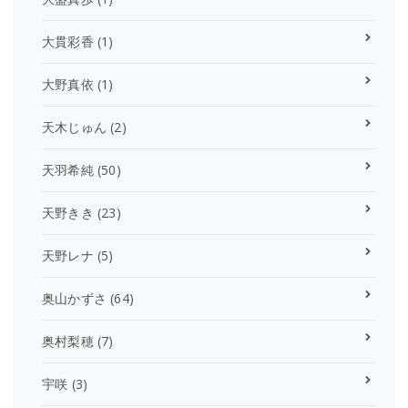
大貫彩香
(1)
大野真依
(1)
天木じゅん
(2)
天羽希純
(50)
天野きき
(23)
天野レナ
(5)
奥山かずさ
(64)
奥村梨穂
(7)
宇咲
(3)