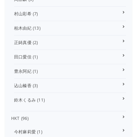
村山彩希
(7)
柏木由紀
(13)
正鋳真優
(2)
田口愛佳
(1)
豊永阿紀
(1)
込山榛香
(3)
鈴木くるみ
(11)
HKT
(96)
今村麻莉愛
(1)