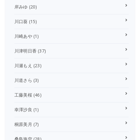
岸みゆ
(20)
川口葵
(15)
川崎あや
(1)
川津明日香
(37)
川瀬もえ
(23)
川道さら
(3)
工藤美桜
(46)
幸澤沙良
(1)
桐原美月
(7)
桑島海空
(28)