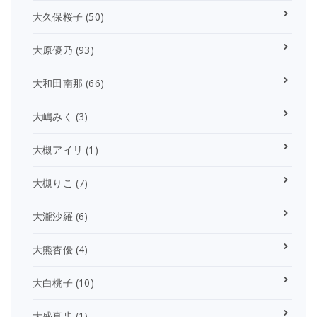
大久保桜子
(50)
大原優乃
(93)
大和田南那
(66)
大嶋みく
(3)
大槻アイリ
(1)
大槻りこ
(7)
大瀧沙羅
(6)
大熊杏優
(4)
大白桃子
(10)
大盛真歩
(1)