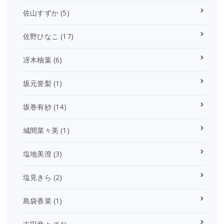
佐山すずか
(5)
佐野ひなこ
(17)
冴木柚葉
(6)
坂元誉梨
(1)
坂巻有紗
(14)
城間菜々美
(1)
塩地美澄
(3)
塩見きら
(2)
島袋香菜
(1)