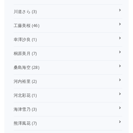
川道さら
(3)
工藤美桜
(46)
幸澤沙良
(1)
桐原美月
(7)
桑島海空
(28)
河内裕里
(2)
河北彩花
(1)
海津雪乃
(3)
熊澤風花
(7)