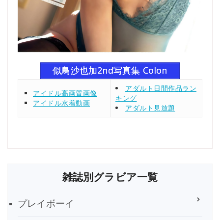
似鳥沙也加2nd写真集 Colon
アダルト日間作品ラン
アイドル高画質画像
キング
アイドル水着動画
アダルト見放題
雑誌別グラビア一覧
プレイボーイ