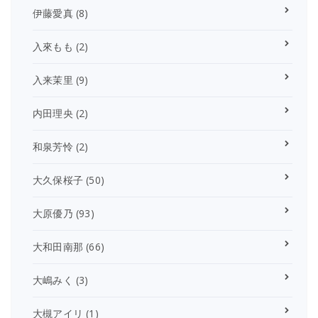
伊藤愛真
(8)
入來もも
(2)
入来茉里
(9)
内田理央
(2)
和泉芳怜
(2)
大久保桜子
(50)
大原優乃
(93)
大和田南那
(66)
大嶋みく
(3)
大槻アイリ
(1)