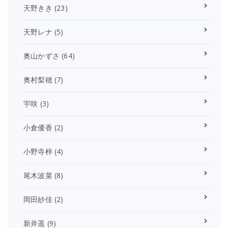
天野きき
(23)
天野レナ
(5)
奥山かずさ
(64)
奥村梨穂
(7)
宇咲
(3)
小倉優香
(2)
小野寺梓
(4)
尾木波菜
(8)
岡田紗佳
(2)
新井遥
(9)