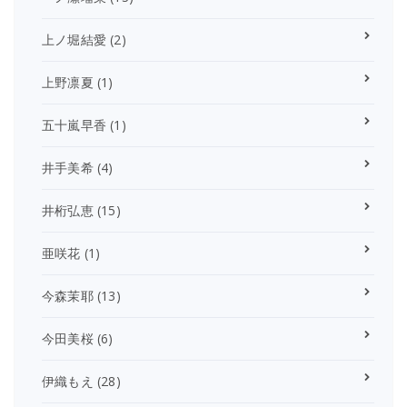
上ノ堀結愛
(2)
上野凛夏
(1)
五十嵐早香
(1)
井手美希
(4)
井桁弘恵
(15)
亜咲花
(1)
今森茉耶
(13)
今田美桜
(6)
伊織もえ
(28)