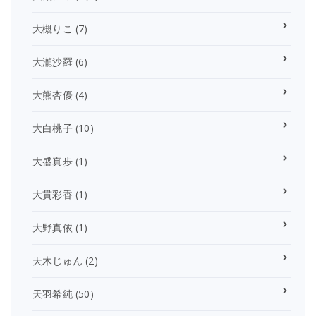
大槻りこ
(7)
大瀧沙羅
(6)
大熊杏優
(4)
大白桃子
(10)
大盛真歩
(1)
大貫彩香
(1)
大野真依
(1)
天木じゅん
(2)
天羽希純
(50)