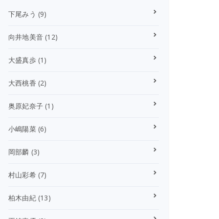
下尾みう
(9)
向井地美音
(12)
大盛真歩
(1)
大西桃香
(2)
奥原妃奈子
(1)
小嶋陽菜
(6)
岡部麟
(3)
村山彩希
(7)
柏木由紀
(13)