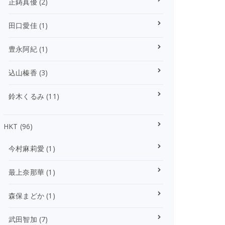
正鋳真優
(2)
田口愛佳
(1)
豊永阿紀
(1)
込山榛香
(3)
鈴木くるみ
(11)
HKT
(96)
今村麻莉愛
(1)
最上奈那華
(1)
森保まどか
(1)
武田智加
(7)