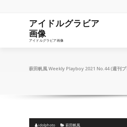
コ
ン
テ
ン
アイドルグラビア
ツ
画像
へ
ス
アイドルグラビア画像
キ
ッ
プ
萩田帆風 Weekly Playboy 2021 No.44 (週
idolphoto
萩田帆風