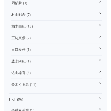
岡部麟
(3)
村山彩希
(7)
柏木由紀
(13)
正鋳真優
(2)
田口愛佳
(1)
豊永阿紀
(1)
込山榛香
(3)
鈴木くるみ
(11)
HKT
(96)
今村麻莉愛
(1)