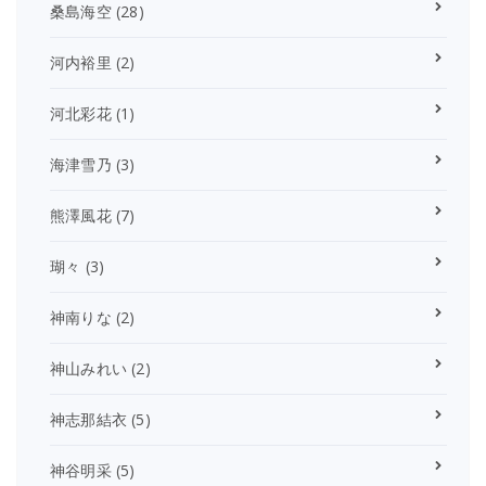
桑島海空
(28)
河内裕里
(2)
河北彩花
(1)
海津雪乃
(3)
熊澤風花
(7)
瑚々
(3)
神南りな
(2)
神山みれい
(2)
神志那結衣
(5)
神谷明采
(5)