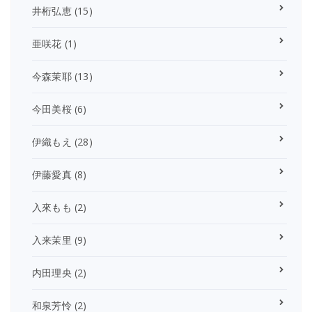
井桁弘恵
(15)
亜咲花
(1)
今森茉耶
(13)
今田美桜
(6)
伊織もえ
(28)
伊藤愛真
(8)
入來もも
(2)
入来茉里
(9)
内田理央
(2)
和泉芳怜
(2)