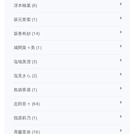
冴木柚葉
(6)
坂元誉梨
(1)
坂巻有紗
(14)
城間菜々美
(1)
塩地美澄
(3)
塩見きら
(2)
島袋香菜
(1)
志田音々
(64)
指原莉乃
(1)
斉藤里奈
(16)