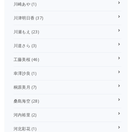
川崎あや
(1)
川津明日香
(37)
川瀬もえ
(23)
川道さら
(3)
工藤美桜
(46)
幸澤沙良
(1)
桐原美月
(7)
桑島海空
(28)
河内裕里
(2)
河北彩花
(1)