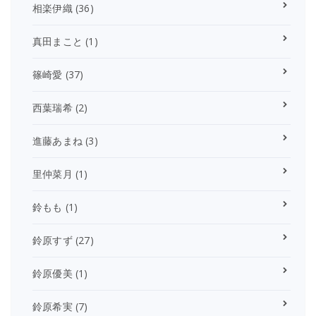
相楽伊織
(36)
真田まこと
(1)
篠崎愛
(37)
西葉瑞希
(2)
進藤あまね
(3)
里仲菜月
(1)
鈴もも
(1)
鈴原すず
(27)
鈴原優美
(1)
鈴原希実
(7)