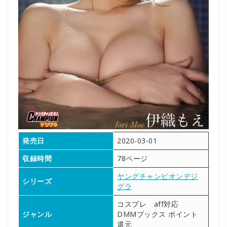
発売日
2020-03-01
収録時間
78ページ
ヤングチャンピオンデジ
シリーズ
グラ
コスプレ aff対応
ジャンル
DMMブックス ポイント
還元