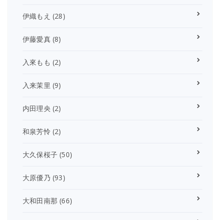
伊織もえ
(28)
伊藤愛真
(8)
入來もも
(2)
入来茉里
(9)
内田理央
(2)
和泉芳怜
(2)
大久保桜子
(50)
大原優乃
(93)
大和田南那
(66)