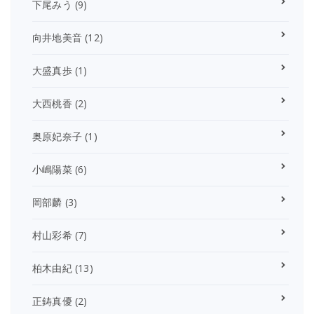
下尾みう
(9)
向井地美音
(12)
大盛真歩
(1)
大西桃香
(2)
奥原妃奈子
(1)
小嶋陽菜
(6)
岡部麟
(3)
村山彩希
(7)
柏木由紀
(13)
正鋳真優
(2)