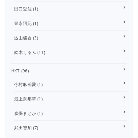
田口愛佳
(1)
豊永阿紀
(1)
込山榛香
(3)
鈴木くるみ
(11)
HKT
(96)
今村麻莉愛
(1)
最上奈那華
(1)
森保まどか
(1)
武田智加
(7)