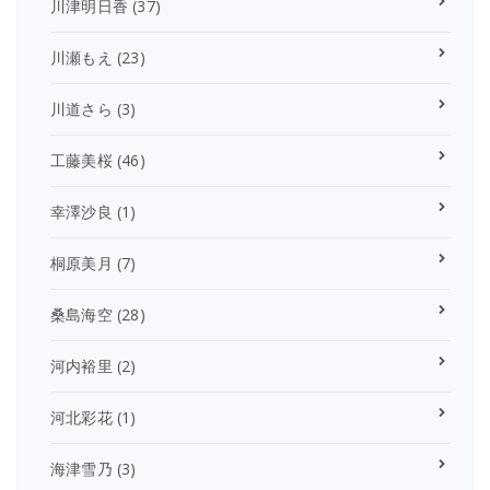
川津明日香
(37)
川瀬もえ
(23)
川道さら
(3)
工藤美桜
(46)
幸澤沙良
(1)
桐原美月
(7)
桑島海空
(28)
河内裕里
(2)
河北彩花
(1)
海津雪乃
(3)