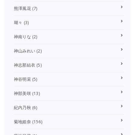
熊澤風花
(7)
瑚々
(3)
神南りな
(2)
神山みれい
(2)
神志那結衣
(5)
神谷明采
(5)
神部美咲
(13)
紀内乃秋
(6)
菊地姫奈
(156)