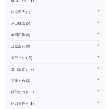
磯山さやか
(1)
稲光亜依
(1)
萩田帆風
(5)
赤間四季
(5)
足立梨花
(9)
逢沢りな
(15)
逢田梨香子
(7)
遠藤まめ
(2)
阿部なつき
(3)
阿部華也子
(1)