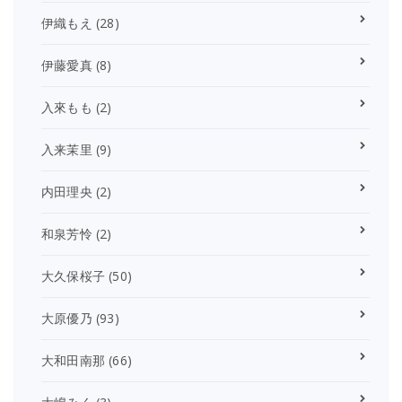
伊織もえ
(28)
伊藤愛真
(8)
入來もも
(2)
入来茉里
(9)
内田理央
(2)
和泉芳怜
(2)
大久保桜子
(50)
大原優乃
(93)
大和田南那
(66)