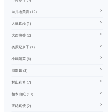
向井地美音
(12)
大盛真歩
(1)
大西桃香
(2)
奥原妃奈子
(1)
小嶋陽菜
(6)
岡部麟
(3)
村山彩希
(7)
柏木由紀
(13)
正鋳真優
(2)