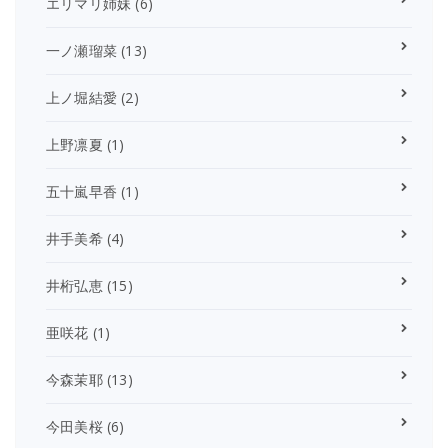
エリマリ姉妹
(6)
一ノ瀬瑠菜
(13)
上ノ堀結愛
(2)
上野凛夏
(1)
五十嵐早香
(1)
井手美希
(4)
井桁弘恵
(15)
亜咲花
(1)
今森茉耶
(13)
今田美桜
(6)