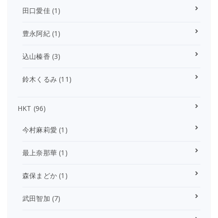
田口愛佳
(1)
豊永阿紀
(1)
込山榛香
(3)
鈴木くるみ
(11)
HKT
(96)
今村麻莉愛
(1)
最上奈那華
(1)
森保まどか
(1)
武田智加
(7)