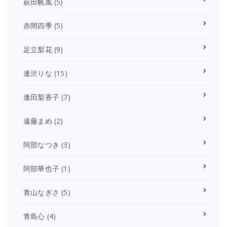
萩田帆風
(5)
赤間四季
(5)
足立梨花
(9)
逢沢りな
(15)
逢田梨香子
(7)
遠藤まめ
(2)
阿部なつき
(3)
阿部華也子
(1)
青山なぎさ
(5)
青島心
(4)