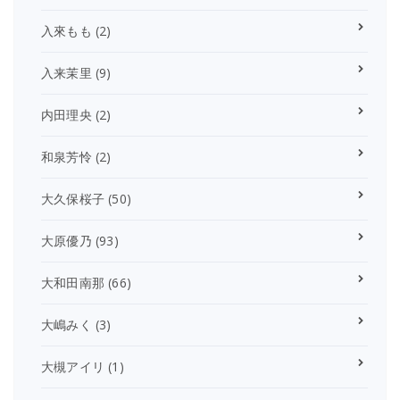
入來もも
(2)
入来茉里
(9)
内田理央
(2)
和泉芳怜
(2)
大久保桜子
(50)
大原優乃
(93)
大和田南那
(66)
大嶋みく
(3)
大槻アイリ
(1)