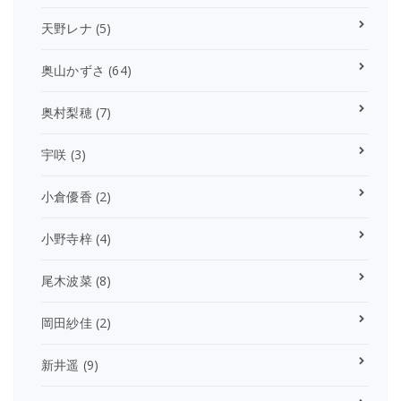
天野レナ
(5)
奥山かずさ
(64)
奥村梨穂
(7)
宇咲
(3)
小倉優香
(2)
小野寺梓
(4)
尾木波菜
(8)
岡田紗佳
(2)
新井遥
(9)