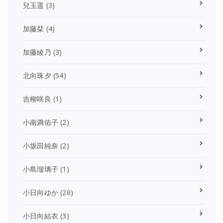
兒玉遥
(3)
加藤栞
(4)
加藤綾乃
(3)
北向珠夕
(54)
吉柳咲良
(1)
小南満佑子
(2)
小坂田純奈
(2)
小島瑠璃子
(1)
小日向ゆか
(26)
小日向結衣
(3)