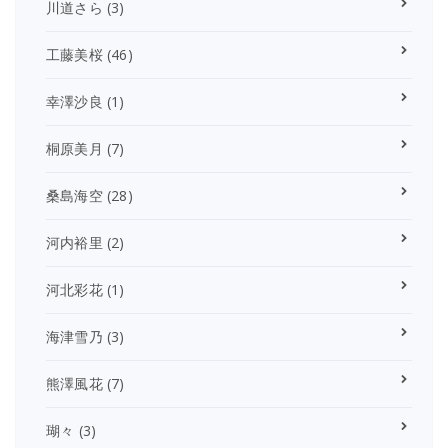
川道さら
(3)
工藤美桜
(46)
幸澤沙良
(1)
桐原美月
(7)
桑島海空
(28)
河内裕里
(2)
河北彩花
(1)
海津雪乃
(3)
熊澤風花
(7)
瑚々
(3)