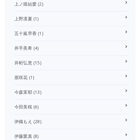
上ノ堀結愛
(2)
上野凛夏
(1)
五十嵐早香
(1)
井手美希
(4)
井桁弘恵
(15)
亜咲花
(1)
今森茉耶
(13)
今田美桜
(6)
伊織もえ
(28)
伊藤愛真
(8)