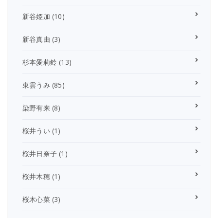
新谷姫加
(10)
新谷真由
(3)
杉本愛莉鈴
(13)
東雲うみ
(85)
染野有来
(8)
桜井うい
(1)
桜井日奈子
(1)
桜井木穂
(1)
桜木心菜
(3)