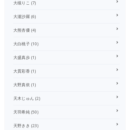
大槻りこ
(7)
大瀧沙羅
(6)
大熊杏優
(4)
大白桃子
(10)
大盛真歩
(1)
大貫彩香
(1)
大野真依
(1)
天木じゅん
(2)
天羽希純
(50)
天野きき
(23)