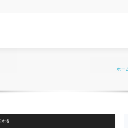
ホー
関水渚