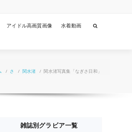
アイドル高画質画像
水着動画
ム
/
さ
/
関水渚
/
関水渚写真集「なぎさ日和」
雑誌別グラビア一覧