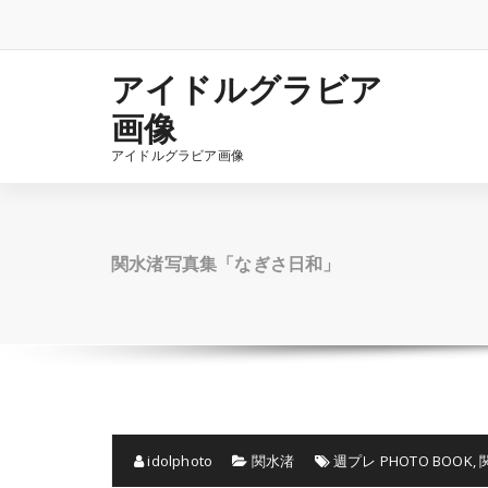
コ
ン
テ
ン
アイドルグラビア
ツ
画像
へ
ス
アイドルグラビア画像
キ
ッ
プ
関水渚写真集「なぎさ日和」
idolphoto
関水渚
週プレ PHOTO BOOK
,