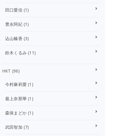
田口愛佳
(1)
豊永阿紀
(1)
込山榛香
(3)
鈴木くるみ
(11)
HKT
(96)
今村麻莉愛
(1)
最上奈那華
(1)
森保まどか
(1)
武田智加
(7)