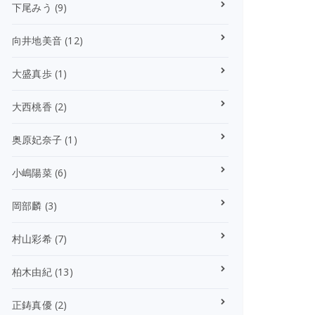
下尾みう
(9)
向井地美音
(12)
大盛真歩
(1)
大西桃香
(2)
奥原妃奈子
(1)
小嶋陽菜
(6)
岡部麟
(3)
村山彩希
(7)
柏木由紀
(13)
正鋳真優
(2)