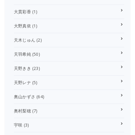
大貫彩香
(1)
大野真依
(1)
天木じゅん
(2)
天羽希純
(50)
天野きき
(23)
天野レナ
(5)
奥山かずさ
(64)
奥村梨穂
(7)
宇咲
(3)