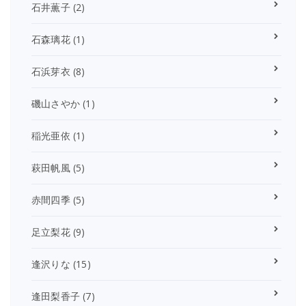
石井薫子
(2)
石森璃花
(1)
石浜芽衣
(8)
磯山さやか
(1)
稲光亜依
(1)
萩田帆風
(5)
赤間四季
(5)
足立梨花
(9)
逢沢りな
(15)
逢田梨香子
(7)