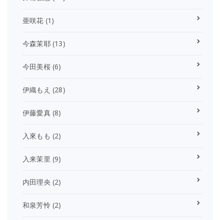
亜咲花
(1)
今森茉耶
(13)
今田美桜
(6)
伊織もえ
(28)
伊藤愛真
(8)
入來もも
(2)
入来茉里
(9)
内田理央
(2)
和泉芳怜
(2)