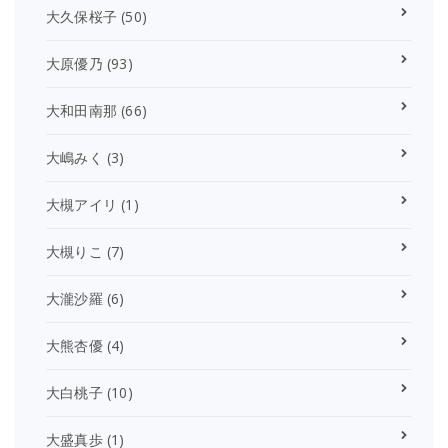
大久保桜子
(50)
大原優乃
(93)
大和田南那
(66)
大嶋みく
(3)
大槻アイリ
(1)
大槻りこ
(7)
大瀧沙羅
(6)
大熊杏優
(4)
大白桃子
(10)
大盛真歩
(1)