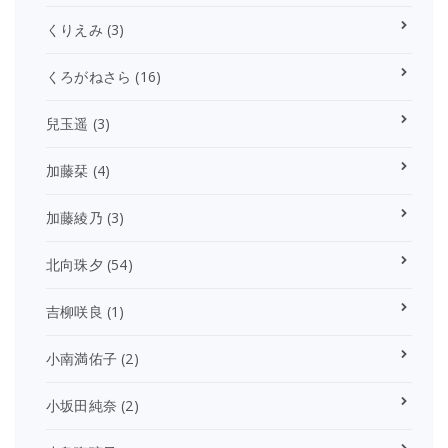
くりえみ
(3)
くろがねさら
(16)
兒玉遥
(3)
加藤栞
(4)
加藤綾乃
(3)
北向珠夕
(54)
吉柳咲良
(1)
小南満佑子
(2)
小坂田純奈
(2)