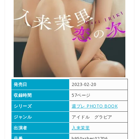
発売日
2023-02-20
収録時間
57ページ
シリーズ
週プレ PHOTO BOOK
ジャンル
アイドル グラビア
出演者
入来茉里
品番
b950xshes02706