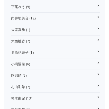
下尾みう
(9)
向井地美音
(12)
大盛真歩
(1)
大西桃香
(2)
奥原妃奈子
(1)
小嶋陽菜
(6)
岡部麟
(3)
村山彩希
(7)
柏木由紀
(13)