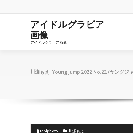
コ
ン
テ
ン
アイドルグラビア
ツ
画像
へ
ス
アイドルグラビア画像
キ
ッ
プ
川瀬もえ, Young Jump 2022 No.22 (ヤングジ
idolphoto
川瀬もえ