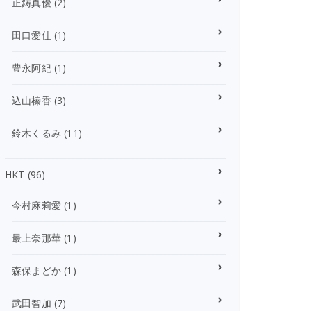
正鋳真優
(2)
田口愛佳
(1)
豊永阿紀
(1)
込山榛香
(3)
鈴木くるみ
(11)
HKT
(96)
今村麻莉愛
(1)
最上奈那華
(1)
森保まどか
(1)
武田智加
(7)