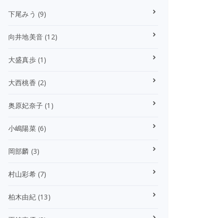
下尾みう
(9)
向井地美音
(12)
大盛真歩
(1)
大西桃香
(2)
奥原妃奈子
(1)
小嶋陽菜
(6)
岡部麟
(3)
村山彩希
(7)
柏木由紀
(13)