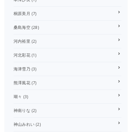
桐原美月
(7)
桑島海空
(28)
河内裕里
(2)
河北彩花
(1)
海津雪乃
(3)
熊澤風花
(7)
瑚々
(3)
神南りな
(2)
神山みれい
(2)