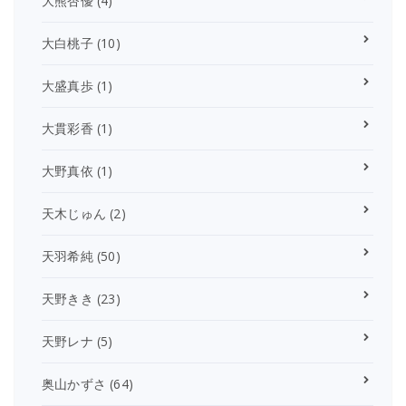
大熊杏優
(4)
大白桃子
(10)
大盛真歩
(1)
大貫彩香
(1)
大野真依
(1)
天木じゅん
(2)
天羽希純
(50)
天野きき
(23)
天野レナ
(5)
奥山かずさ
(64)