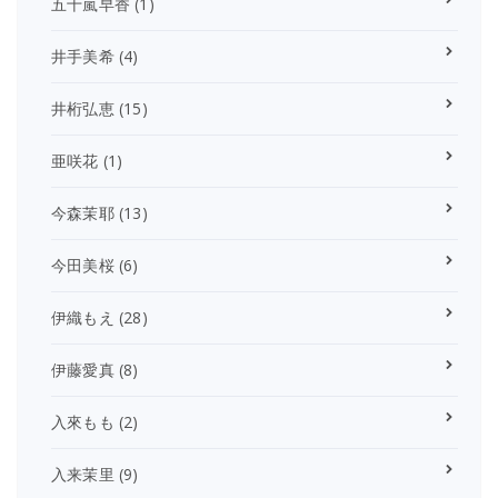
五十嵐早香
(1)
井手美希
(4)
井桁弘恵
(15)
亜咲花
(1)
今森茉耶
(13)
今田美桜
(6)
伊織もえ
(28)
伊藤愛真
(8)
入來もも
(2)
入来茉里
(9)