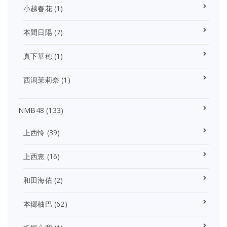
小越春花
(1)
本間日陽
(7)
真下華穂
(1)
西潟茉莉奈
(1)
NMB48
(133)
上西怜
(39)
上西恵
(16)
和田海佑
(2)
本郷柚巴
(62)