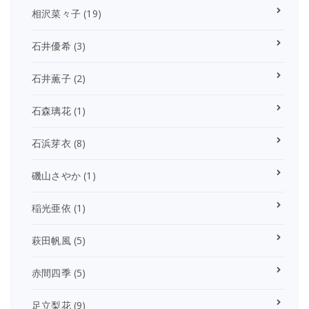
相沢菜々子
(19)
石井優希
(3)
石井薫子
(2)
石森璃花
(1)
石浜芽衣
(8)
磯山さやか
(1)
稲光亜依
(1)
萩田帆風
(5)
赤間四季
(5)
足立梨花
(9)