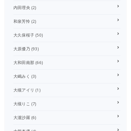
内田理央
(2)
和泉芳怜
(2)
大久保桜子
(50)
大原優乃
(93)
大和田南那
(66)
大嶋みく
(3)
大槻アイリ
(1)
大槻りこ
(7)
大瀧沙羅
(6)