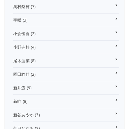
奥村梨穂
(7)
宇咲
(3)
小倉優香
(2)
小野寺梓
(4)
尾木波菜
(8)
岡田紗佳
(2)
新井遥
(9)
新唯
(8)
新谷あやか
(3)
朝日ななみ
(3)