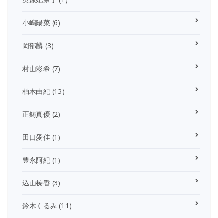
小嶋陽菜
(6)
岡部麟
(3)
村山彩希
(7)
柏木由紀
(13)
正鋳真優
(2)
田口愛佳
(1)
豊永阿紀
(1)
込山榛香
(3)
鈴木くるみ
(11)