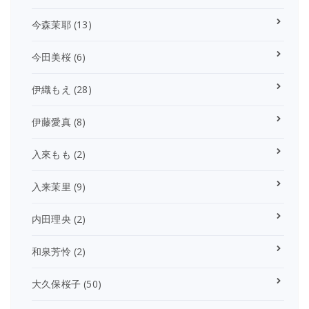
今森茉耶
(13)
今田美桜
(6)
伊織もえ
(28)
伊藤愛真
(8)
入來もも
(2)
入来茉里
(9)
内田理央
(2)
和泉芳怜
(2)
大久保桜子
(50)