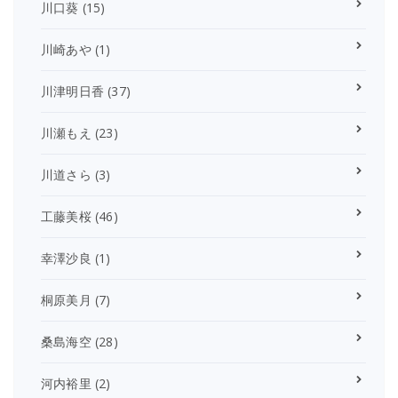
川口葵
(15)
川崎あや
(1)
川津明日香
(37)
川瀬もえ
(23)
川道さら
(3)
工藤美桜
(46)
幸澤沙良
(1)
桐原美月
(7)
桑島海空
(28)
河内裕里
(2)