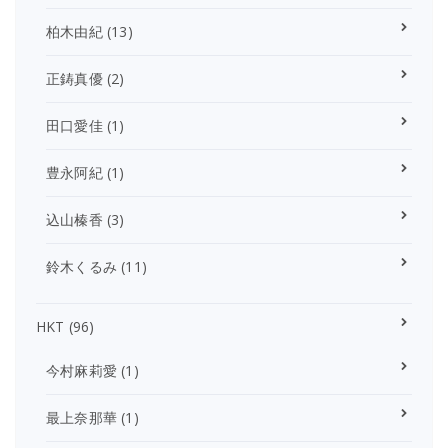
柏木由紀
(13)
正鋳真優
(2)
田口愛佳
(1)
豊永阿紀
(1)
込山榛香
(3)
鈴木くるみ
(11)
HKT
(96)
今村麻莉愛
(1)
最上奈那華
(1)