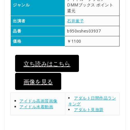
ジャンル
DMMブックス ポイント
還元
出演者
石井薫子
品番
b950xshes03937
価格
￥1100
立ち読みはこちら
画像を見る
アダルト日間作品ラン
アイドル高画質画像
キング
アイドル水着動画
アダルト見放題