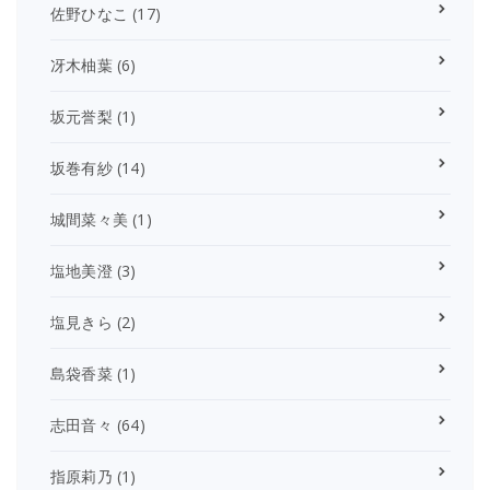
佐野ひなこ
(17)
冴木柚葉
(6)
坂元誉梨
(1)
坂巻有紗
(14)
城間菜々美
(1)
塩地美澄
(3)
塩見きら
(2)
島袋香菜
(1)
志田音々
(64)
指原莉乃
(1)