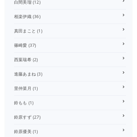
白間美瑠
(12)
相楽伊織
(36)
真田まこと
(1)
篠崎愛
(37)
西葉瑞希
(2)
進藤あまね
(3)
里仲菜月
(1)
鈴もも
(1)
鈴原すず
(27)
鈴原優美
(1)