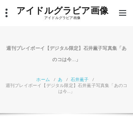
コ
アイドルグラビア画像
ン
テ
アイドルグラビア画像
ン
ツ
へ
ス
キ
週刊プレイボーイ【デジタル限定】石井薫子写真集「あ
ッ
プ
のコは今…」
ホーム
/
あ
/
石井薫子
/
週刊プレイボーイ【デジタル限定】石井薫子写真集「あのコ
は今…」